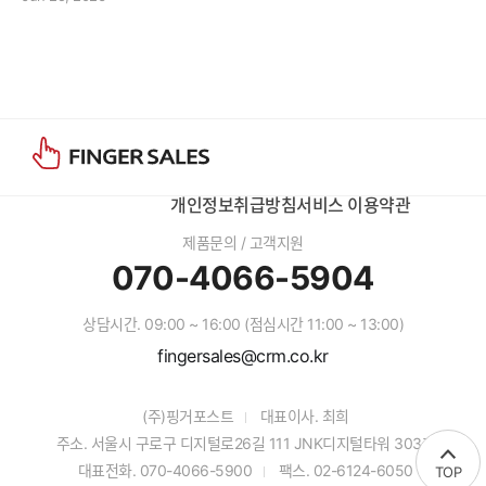
니다. 의사결정자가 갑자기 교체되기도 합니다. 어렵게 잡은 예
산이 멈추기도 하고, 경쟁사는 예상하지 못한 조건을 들고 들어
오기도 합니다. 내부 협업도 늘 매끄럽지만은 않습니다. 이런 상
황이 반복되면 리더는 불안해집니다. 그리고 불안한
개인정보취급방침
서비스 이용약관
제품문의 / 고객지원
070-4066-5904
상담시간. 09:00 ~ 16:00 (점심시간 11:00 ~ 13:00)
fingersales@crm.co.kr
(주)핑거포스트
대표이사. 최희
주소. 서울시 구로구 디지털로26길 111 JNK디지털타워 303호
대표전화. 070-4066-5900
팩스. 02-6124-6050
TOP